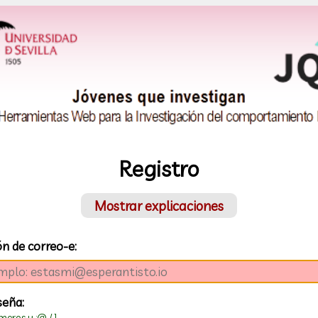
Registro
Mostrar explicaciones
ón de correo-e:
seña:
úmeros y :@./ ]