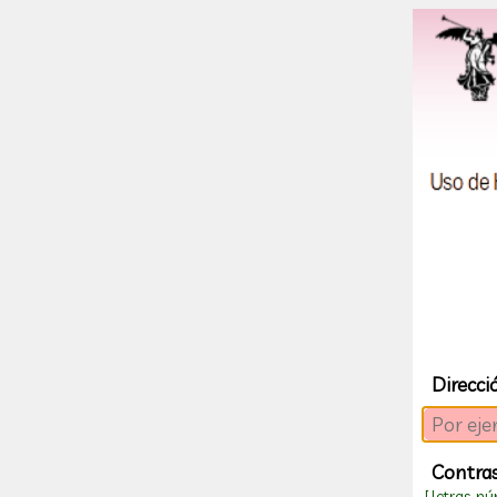
Direcci
Contra
[ letras, n