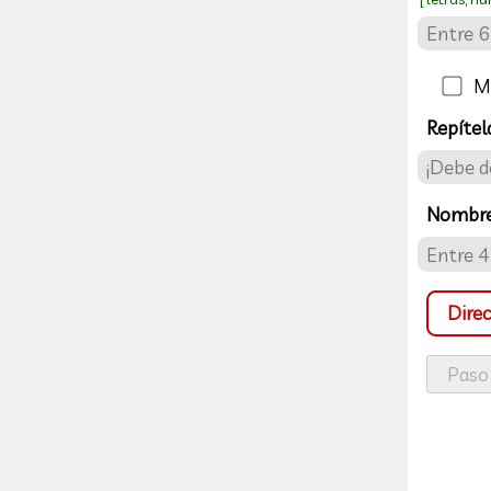
Mo
Repítela
Nombr
Direc